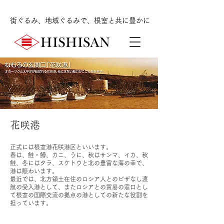
街ぐるみ、地域ぐるみで、根室と共に豊かに
花咲港
正式には根室港花咲港区といいます。
春は、鮭・鱒、カニ、うに、秋はサンマ、イカ、秋
鮭、冬にはタラ、スケトウと北の豊富な海の幸で、
港は賑わいます。
最近では、北方領土在住のロシア人とのビザなし渡
航の受入港として、またロシアとの貿易の窓口とし
て根室の国際交流の拠点の港としての新たな役割を
担っています。