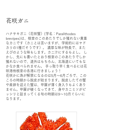
花咲ガニ
ハナサキガニ（花咲蟹）(学名：Paralithodes
brevipes)は、根室のこのあたりでしか獲れない貴重
なカニです（カニとは言いますが、学術的にはヤド
カリの1種だそうです）。 濃厚な味が特長で、また
えびのような味もします。カニ汁にするもよし。 し
かし、先にも書いたとおり根室のこのあたりでしか
獲れないので、道外はもちろん、北海道にいてもな
かなか食べられません。 手っ取り早く食べるには花
咲港他根室の各港に行きましょう！
花咲かに漁が解禁になるのは5月～6月ごろで、この
ころの時期から脱皮が始まります。脱皮したての蟹
や産卵を迎えた蟹は、甲羅が薄く身入りもよくあり
ません。甲羅が硬くなってきて、身やカニミソがビ
ッシリと詰まってくる旬の時期は9～10月ぐらいに
なります。