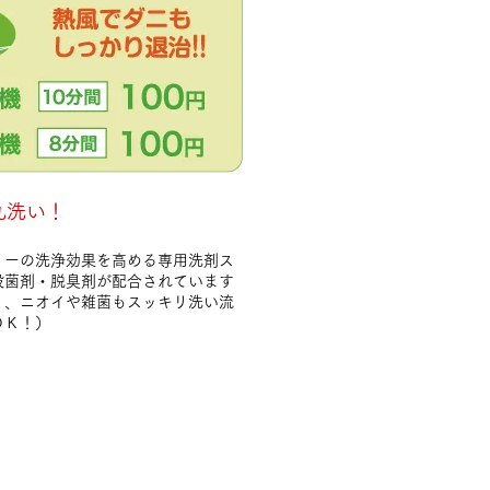
丸洗い！
リーの洗浄効果を高める専用洗剤ス
殺菌剤・脱臭剤が配合されています
く、ニオイや雑菌もスッキリ洗い流
ＯＫ！）