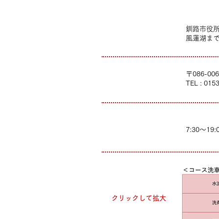
釧路市役所
ご利用情報
風蓮湖まで国
〒086-0
住所・TEL
TEL : 015
7:30〜19:
営業時間
洗車料金
クリックして拡大