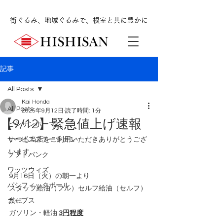
街ぐるみ、地域ぐるみで、根室と共に豊かに
記事
All Posts
Kai Honda
All Posts
2025年9月12日
読了時間: 1分
【9/12】緊急値上げ速報
ヒシサンホーマ
サービスステーション
いつも当店をご利用いただきありがとうござ
います。
ソフトバンク
ワッツウィズ
9月16日（火）の朝一より
パシフィックボール
スタッフ給油（フル）セルフ給油（セルフ）
カーブス
共に
ガソリン・軽油 
3円程度