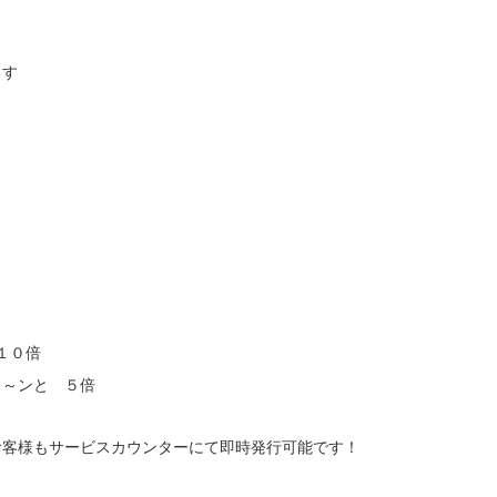
ます
１０倍
　ド～ンと　５倍
お客様もサービスカウンターにて即時発行可能です！