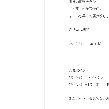
明日の朝刊チラシ
「初夢　お年玉特価」
を、いち早くお届け致し
売り出し期間
1/3（月）～ 1/5（水）
会員ポイント
1/3（火）　ドド～ンと　
1/4（水）～1/5（木）
まだポイント会員でない