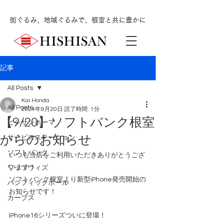
街ぐるみ、地域ぐるみで、根室と共に豊かに
記事
All Posts
Kai Honda
All Posts
2024年9月20日
読了時間: 1分
【9/20】ソフトバンク根室
ヒシサンホーマ
からのお知らせ
サービスステーション
ソフトバンク
いつも当店をご利用いただきありがとうござ
います！
ワッツウィズ
ソフトバンク根室より新型iPhone発売開始の
パシフィックボール
お知らせです！
カーブス
iPhone16シリーズついに登場！