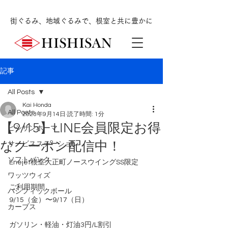
街ぐるみ、地域ぐるみで、根室と共に豊かに
記事
All Posts
Kai Honda
All Posts
2023年9月14日
読了時間: 1分
【9/15】LINE会員限定お得
ヒシサンホーマ
なクーポン配信中！
サービスステーション
ソフトバンク
Enejet根室大正町ノースウイングSS限定
ワッツウィズ
ご利用期間
パシフィックボール
9/15（金）〜9/17（日）
カーブス
ガソリン・軽油・灯油3円/L割引