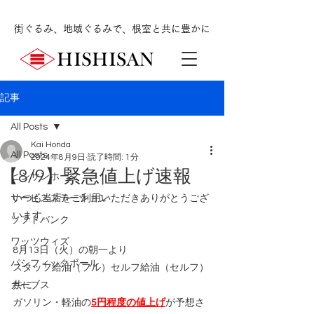
街ぐるみ、地域ぐるみで、根室と共に豊かに
記事
All Posts
Kai Honda
All Posts
2024年8月9日
読了時間: 1分
【8/9】緊急値上げ速報
ヒシサンホーマ
サービスステーション
いつも当店をご利用いただきありがとうござ
います。
ソフトバンク
ワッツウィズ
8月13日（火）の朝一より
パシフィックボール
スタッフ給油（フル）セルフ給油（セルフ）
カーブス
共に
ガソリン・軽油の
5円程度の値上げ
が予想さ