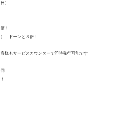
（日）
７倍！
日）　ドーンと３倍！
お客様もサービスカウンターで即時発行可能です！
一同　
す！