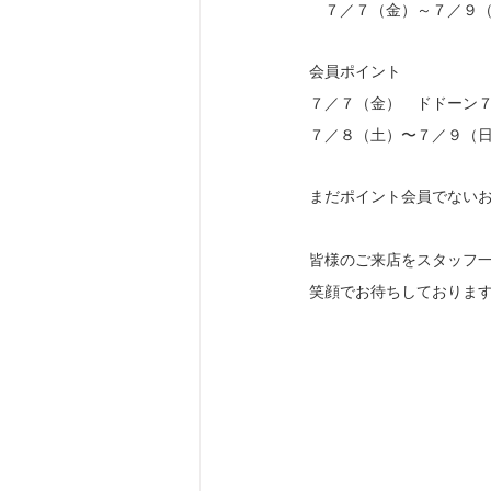
　７／７（金）～７／９
会員ポイント
７／７（金）　ドドーン
７／８（土）〜７／９（
まだポイント会員でない
皆様のご来店をスタッフ
笑顔でお待ちしておりま