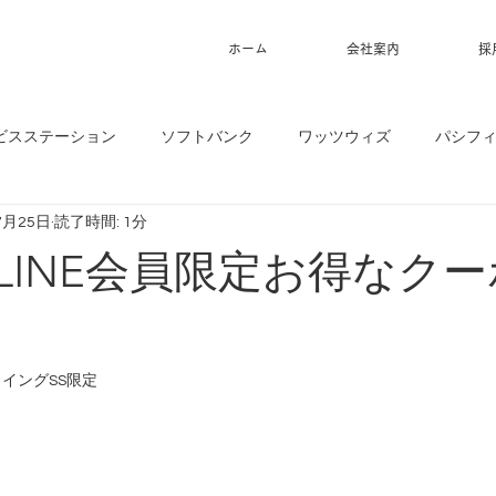
ホーム
会社案内
採
ビスステーション
ソフトバンク
ワッツウィズ
パシフ
7月25日
読了時間: 1分
】LINE会員限定お得なク
ウイングSS限定