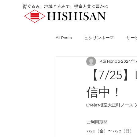
街ぐるみ、地域ぐるみで、根室と共に豊かに
All Posts
ヒシサンホーマ
サー
Kai Honda
2024年
【7/25
信中！
Enejet根室大正町ノース
ご利用期間
7/26（金）〜7/28（日）