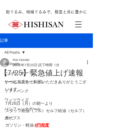
街ぐるみ、地域ぐるみで、根室と共に豊かに
記事
All Posts
Kai Honda
All Posts
2025年7月25日
読了時間: 1分
【7/25】緊急値上げ速報
ヒシサンホーマ
サービスステーション
いつも当店をご利用いただきありがとうござ
います。
ソフトバンク
ワッツウィズ
7月28日（月）の朝一より
パシフィックボール
スタッフ給油（フル）セルフ給油（セルフ）
カーブス
共に
ガソリン・軽油 
6円程度