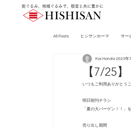
街ぐるみ、地域ぐるみで、根室と共に豊かに
All Posts
ヒシサンホーマ
サー
Kai Honda
2023年
【7/2
いつもご利用ありがとう
明日朝刊チラシ
「夏の大バーゲン！！」
売り出し期間