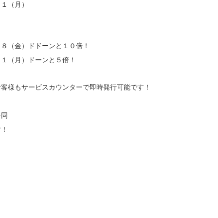
３１（月）
２８（金）ドドーンと１０倍！
３１（月）ドーンと５倍！
お客様もサービスカウンターで即時発行可能です！
一同　
す！