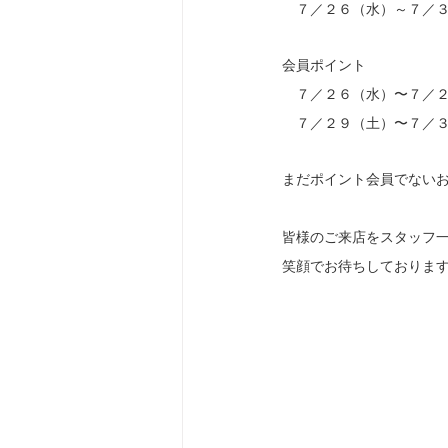
　７／２６（水）～７／
会員ポイント　
　７／２６（水）〜７／
　７／２９（土）〜７／
まだポイント会員でない
皆様のご来店をスタッフ
笑顔でお待ちしておりま