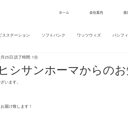
ホーム
会社案内
採
ビスステーション
ソフトバンク
ワッツウィズ
パシフ
7月25日
読了時間: 1分
5】ヒシサンホーマからの
ございます。
をお届け致します！