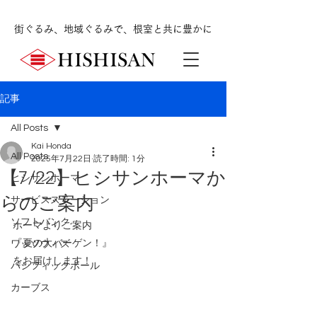
街ぐるみ、地域ぐるみで、根室と共に豊かに
記事
All Posts
Kai Honda
All Posts
2025年7月22日
読了時間: 1分
【7/22】ヒシサンホーマか
ヒシサンホーマ
らのご案内
サービスステーション
ソフトバンク
ホーマよりご案内
『夏の大バーゲン！』
ワッツウィズ
をお届けします！
パシフィックボール
カーブス