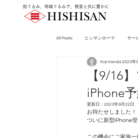
街ぐるみ、地域ぐるみで、根室と共に豊かに
All Posts
ヒシサンホーマ
サー
Kai Honda
2023年
【9/1
iPhon
更新日：
2023年9月22日
お待たせしました！
ついに新型iPhone
この機会にご家族一緒