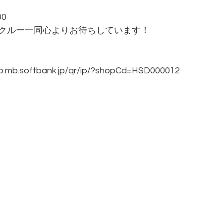
00
クルー一同心よりお待ちしています！
hop.mb.softbank.jp/qr/ip/?shopCd=HSD000012