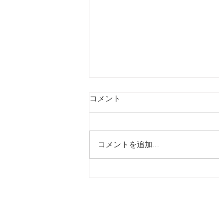
コメント
コメントを追加…
【7/22】ソフトバンク根室か
らのお知らせ