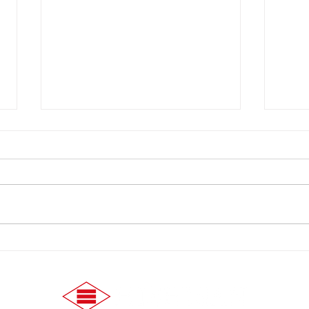
【1月1日】ヒシサングループ
【1
から新年のご挨拶
ら新