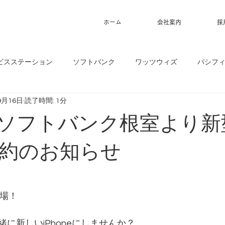
ホーム
会社案内
採
ビスステーション
ソフトバンク
ワッツウィズ
パシフ
9月16日
読了時間: 1分
6】ソフトバンク根室より新
e予約のお知らせ
登場！
に新しいiPhoneにしませんか？