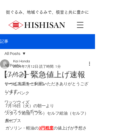
街ぐるみ、地域ぐるみで、根室と共に豊かに
記事
All Posts
Kai Honda
All Posts
2024年7月12日
読了時間: 1分
【7/12】緊急値上げ速報
ヒシサンホーマ
サービスステーション
いつも当店をご利用いただきありがとうござ
います。
ソフトバンク
ワッツウィズ
7月16日（火）の朝一より
パシフィックボール
スタッフ給油（フル）セルフ給油（セルフ）
カーブス
共に
ガソリン・軽油の
3円程度
の値上げが予想さ