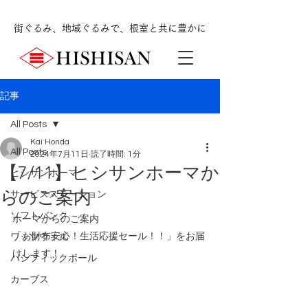
街ぐるみ、地域ぐるみで、根室と共に豊かに
記事
All Posts
Kai Honda
All Posts
2024年7月11日
読了時間: 1分
【7/11】ヒシサンホーマか
ヒシサンホーマ
らのご案内
サービスステーション
ソフトバンク
ホーマからのご案内
「
お財布安心！生活応援セール！！」をお届
ワッツウィズ
けします！
パシフィックボール
カーブス