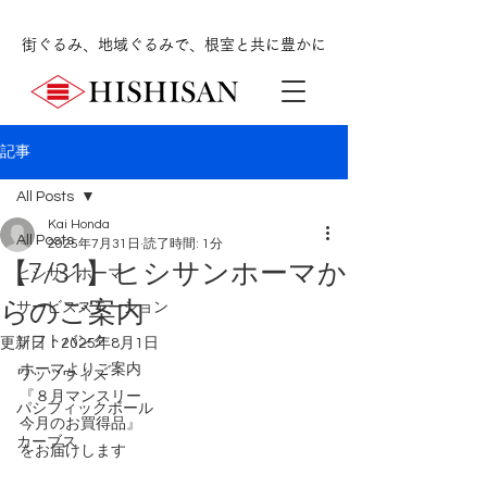
街ぐるみ、地域ぐるみで、根室と共に豊かに
記事
All Posts
Kai Honda
All Posts
2025年7月31日
読了時間: 1分
【7/31】ヒシサンホーマか
ヒシサンホーマ
らのご案内
サービスステーション
ソフトバンク
更新日：
2025年8月1日
ホーマよりご案内
ワッツウィズ
『８月マンスリー
パシフィックボール
今月のお買得品』
カーブス
をお届けします