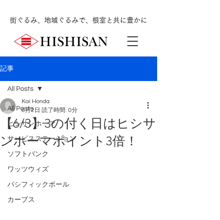
街ぐるみ、地域ぐるみで、根室と共に豊かに
記事
All Posts
Kai Honda
All Posts
6月2日
読了時間: 0分
【6/3】3の付く日はヒシサ
ヒシサンホーマ
ンホーマポイント3倍！
サービスステーション
ソフトバンク
ワッツウィズ
パシフィックボール
カーブス