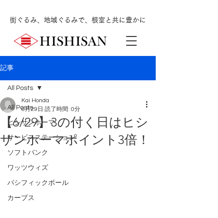
街ぐるみ、地域ぐるみで、根室と共に豊かに
記事
All Posts
Kai Honda
All Posts
6月29日
読了時間: 0分
【6/29】3の付く日はヒシ
ヒシサンホーマ
サンホーマポイント3倍！
サービスステーション
ソフトバンク
ワッツウィズ
パシフィックボール
カーブス