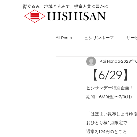
街ぐるみ、地域ぐるみで、根室と共に豊かに
All Posts
ヒシサンホーマ
サー
Kai Honda
2023年
【6/2
ヒシサンデー特別企画！
期間：6/30(金)〜7/3(月)
「はぼまい昆布しょうゆ 贅
おひとり様1点限定で
通常2,124円のところ