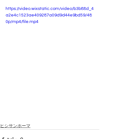
https://video.wixstatic.com/video/b3b88d_4
a2e4c1523ae409287a09d9d44e9bd59/48
0p/mp4/file.mp4
ヒシサンホーマ