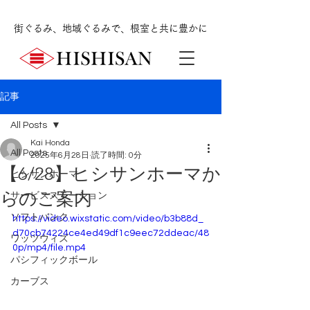
街ぐるみ、地域ぐるみで、根室と共に豊かに
記事
All Posts
Kai Honda
All Posts
2025年6月28日
読了時間: 0分
【6/28】ヒシサンホーマか
ヒシサンホーマ
らのご案内
サービスステーション
ソフトバンク
https://video.wixstatic.com/video/b3b88d_
d70cb74224ce4ed49df1c9eec72ddeac/48
ワッツウィズ
0p/mp4/file.mp4
パシフィックボール
カーブス