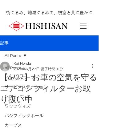
街ぐるみ、地域ぐるみで、根室と共に豊かに
記事
All Posts
Kai Honda
All Posts
2023年6月27日
読了時間: 0分
【6/27】お車の空気を守る
ヒシサンホーマ
エアコンフィルターお取
サービスステーション
ソフトバンク
り扱い中
ワッツウィズ
パシフィックボール
カーブス