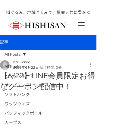
街ぐるみ、地域ぐるみで、根室と共に豊かに
記事
All Posts
Kai Honda
All Posts
2023年6月22日
読了時間: 0分
【6/22】LINE会員限定お得
ヒシサンホーマ
なクーポン配信中！
サービスステーション
ソフトバンク
ワッツウィズ
パシフィックボール
カーブス