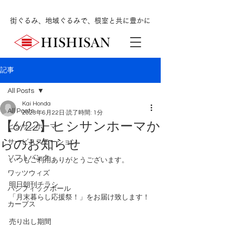
街ぐるみ、地域ぐるみで、根室と共に豊かに
記事
All Posts
Kai Honda
All Posts
2023年6月22日
読了時間: 1分
【6/22】ヒシサンホーマか
ヒシサンホーマ
らのお知らせ
サービスステーション
ソフトバンク
いつもご利用ありがとうございます。
ワッツウィズ
明日朝刊チラシ
パシフィックボール
「月末暮らし応援祭！」をお届け致します！
カーブス
売り出し期間