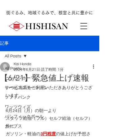
街ぐるみ、地域ぐるみで、根室と共に豊かに
記事
All Posts
Kai Honda
All Posts
2024年6月21日
読了時間: 1分
【6/21】緊急値上げ速報
ヒシサンホーマ
サービスステーション
いつも当店をご利用いただきありがとうござ
います。
ソフトバンク
ワッツウィズ
6月24日（月）の朝一より
パシフィックボール
スタッフ給油（フル）セルフ給油（セルフ）
カーブス
共に
ガソリン・軽油の
3円程度
の値上げが予想さ