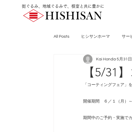
街ぐるみ、地域ぐるみで、根室と共に豊かに
All Posts
ヒシサンホーマ
サー
Kai Honda
5月31日
【5/3
「コーティングフェア」
開催期間　６／１（月）
期間中のご予約・実施で