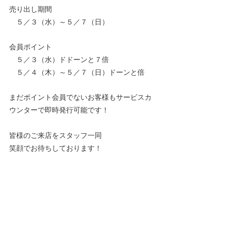
売り出し期間
　５／３（水）～５／７（日）
会員ポイント　
　５／３（水）ドドーンと７倍
　５／４（木）～５／７（日）ドーンと倍
まだポイント会員でないお客様もサービスカ
ウンターで即時発行可能です！
皆様のご来店をスタッフ一同　
笑顔でお待ちしております！