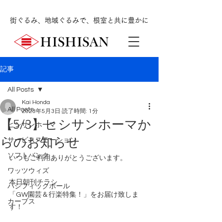
街ぐるみ、地域ぐるみで、根室と共に豊かに
記事
All Posts
Kai Honda
All Posts
2023年5月3日
読了時間: 1分
【5/3】ヒシサンホーマか
ヒシサンホーマ
らのお知らせ
サービスステーション
ソフトバンク
いつもご利用ありがとうございます。
ワッツウィズ
本日朝刊チラシ
パシフィックボール
「GW園芸＆行楽特集！」をお届け致しま
カーブス
す！