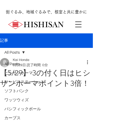
街ぐるみ、地域ぐるみで、根室と共に豊かに
記事
All Posts
Kai Honda
All Posts
5月29日
読了時間: 0分
【5/29】 3の付く日はヒシ
ヒシサンホーマ
サンホーマポイント3倍！
サービスステーション
ソフトバンク
ワッツウィズ
パシフィックボール
カーブス