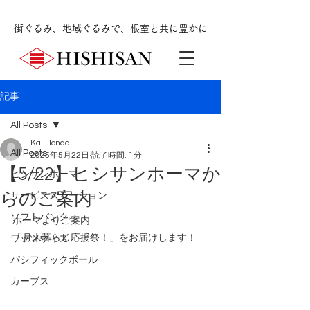
街ぐるみ、地域ぐるみで、根室と共に豊かに
記事
All Posts
Kai Honda
All Posts
2025年5月22日
読了時間: 1分
【5/22】ヒシサンホーマか
ヒシサンホーマ
らのご案内
サービスステーション
ソフトバンク
ホーマよりご案内
「月末暮らし応援祭！
」をお届けします！
ワッツウィズ
パシフィックボール
カーブス