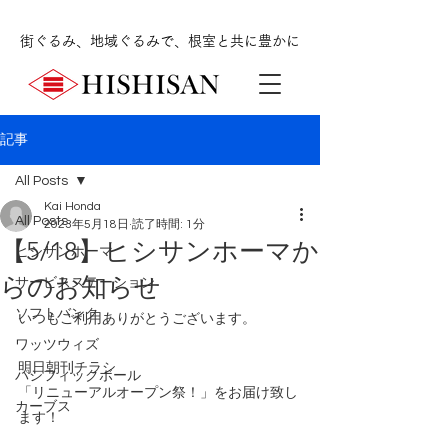
街ぐるみ、地域ぐるみで、根室と共に豊かに
記事
All Posts
Kai Honda
All Posts
2023年5月18日
読了時間: 1分
【5/18】ヒシサンホーマか
ヒシサンホーマ
らのお知らせ
サービスステーション
ソフトバンク
いつもご利用ありがとうございます。
ワッツウィズ
明日朝刊チラシ
パシフィックボール
「リニューアルオープン祭！」をお届け致し
カーブス
ます！