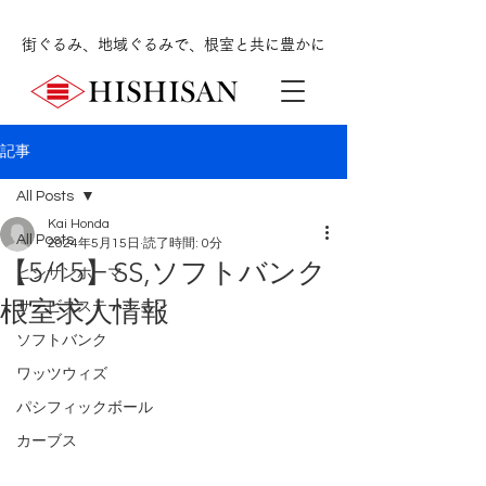
街ぐるみ、地域ぐるみで、根室と共に豊かに
記事
All Posts
Kai Honda
All Posts
2024年5月15日
読了時間: 0分
【5/15】SS,ソフトバンク
ヒシサンホーマ
根室求人情報
サービスステーション
ソフトバンク
ワッツウィズ
パシフィックボール
カーブス