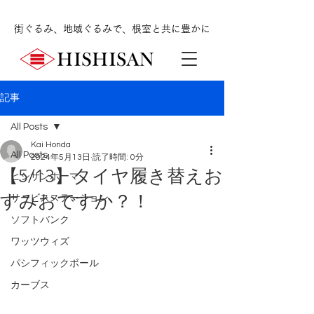
街ぐるみ、地域ぐるみで、根室と共に豊かに
記事
All Posts
Kai Honda
All Posts
2024年5月13日
読了時間: 0分
【5/13】タイヤ履き替えお
ヒシサンホーマ
すみおですか？！
サービスステーション
ソフトバンク
ワッツウィズ
パシフィックボール
カーブス