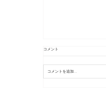
コメント
コメントを追加…
【7/31】ヒシサンホーマから
のご案内