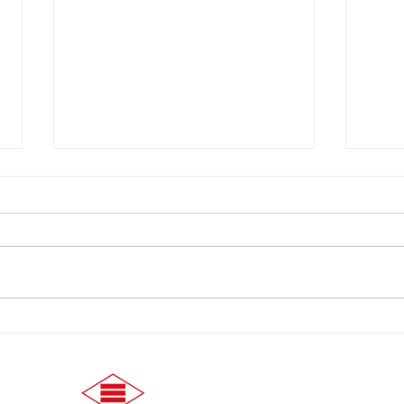
【7/29】3の付く日はヒシサ
【7
ンホーマポイント3倍！
のご