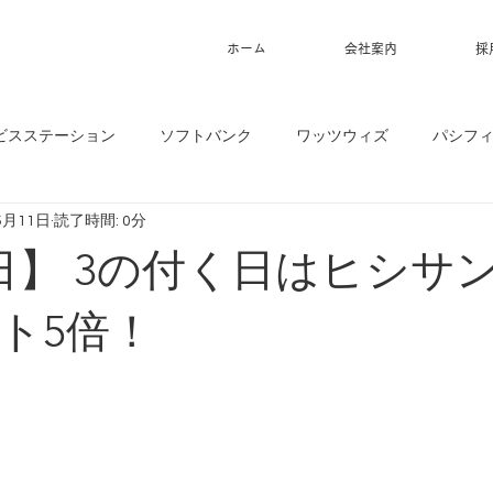
ホーム
会社案内
採
ビスステーション
ソフトバンク
ワッツウィズ
パシフ
5月11日
読了時間: 0分
1日】 3の付く日はヒシサ
ト5倍！