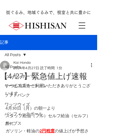
街ぐるみ、地域ぐるみで、根室と共に豊かに
記事
All Posts
Kai Honda
All Posts
2024年4月27日
読了時間: 1分
【4/27】緊急値上げ速報
ヒシサンホーマ
サービスステーション
いつも当店をご利用いただきありがとうござ
います。
ソフトバンク
ワッツウィズ
4月30日（月）の朝一より
パシフィックボール
スタッフ給油（フル）セルフ給油（セルフ）
カーブス
共に
ガソリン・軽油の
2円程度
の値上げが予想さ