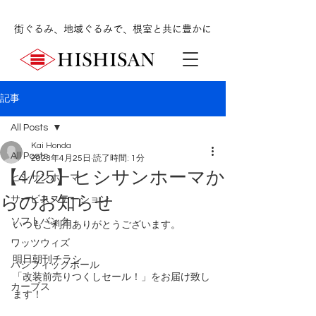
街ぐるみ、地域ぐるみで、根室と共に豊かに
記事
All Posts
Kai Honda
All Posts
2023年4月25日
読了時間: 1分
【4/25】ヒシサンホーマか
ヒシサンホーマ
らのお知らせ
サービスステーション
ソフトバンク
いつもご利用ありがとうございます。
ワッツウィズ
明日朝刊チラシ
パシフィックボール
「改装前売りつくしセール！」をお届け致し
カーブス
ます！