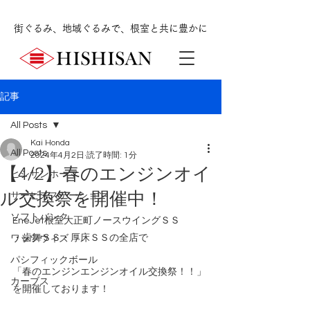
街ぐるみ、地域ぐるみで、根室と共に豊かに
記事
All Posts
Kai Honda
All Posts
2024年4月2日
読了時間: 1分
【4/2】春のエンジンオイ
ヒシサンホーマ
ル交換祭を開催中！
サービスステーション
ソフトバンク
EneJet根室大正町ノースウイングＳＳ
・歯舞ＳＳ・厚床ＳＳの全店で
ワッツウィズ
パシフィックボール
「春のエンジンエンジンオイル交換祭！！」
カーブス
を開催しております！