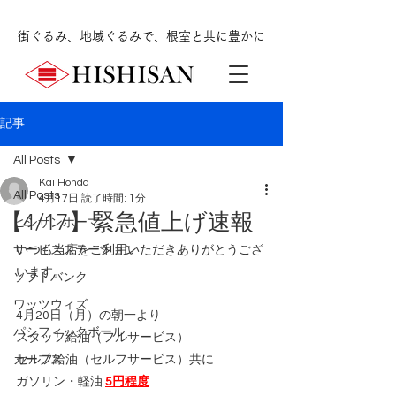
街ぐるみ、地域ぐるみで、根室と共に豊かに
記事
All Posts
Kai Honda
All Posts
4月17日
読了時間: 1分
【4/17】緊急値上げ速報
ヒシサンホーマ
サービスステーション
いつも当店をご利用いただきありがとうござ
います。
ソフトバンク
ワッツウィズ
4月20日（月）の朝一より
パシフィックボール
スタッフ給油（フルサービス）
カーブス
セルフ給油（セルフサービス）共に
ガソリン・軽油 
5円程度