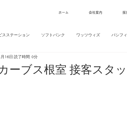
ホーム
会社案内
採
ビスステーション
ソフトバンク
ワッツウィズ
パシフ
4月16日
読了時間: 0分
6】カーブス根室 接客スタ