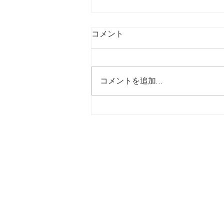
コメント
コメントを追加…
【1月1日】ヒシサングループ
から新年のご挨拶
ホーム