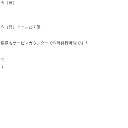
１６（日）
１６（日）ドーンと７倍
お客様もサービスカウンターで即時発行可能です！
一同　
す！