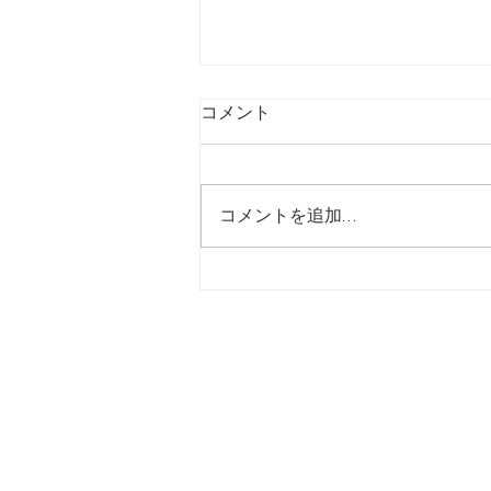
コメント
コメントを追加…
【7/31】ヒシサンホーマから
のご案内
ホーム