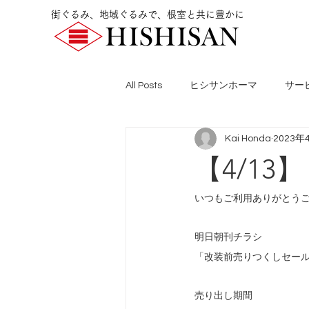
街ぐるみ、地域ぐるみで、根室と共に豊かに
All Posts
ヒシサンホーマ
サー
Kai Honda
2023年
【4/1
いつもご利用ありがとう
明日朝刊チラシ
「改装前売りつくしセー
売り出し期間