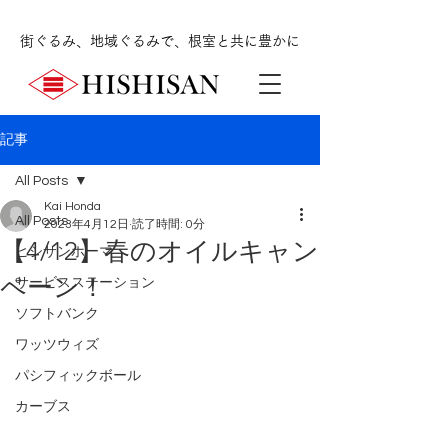
街ぐるみ、地域ぐるみで、根室と共に豊かに
記事
All Posts
Kai Honda
All Posts
2023年4月12日
読了時間: 0分
【4/12】春のオイルキャン
ヒシサンホーマ
ペーン！
サービスステーション
ソフトバンク
ワッツウィズ
パシフィックボール
カーブス