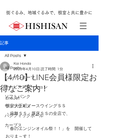
街ぐるみ、地域ぐるみで、根室と共に豊かに
記事
All Posts
Kai Honda
All Posts
2023年4月10日
読了時間: 1分
【4/10】LINE会員様限定お
ヒシサンホーマ
得なご案内！
サービスステーション
ソフトバンク
EneJet
根室大正町ノースウイングＳＳ
ワッツウィズ
・歯舞ＳＳ・厚床ＳＳの全店で、
パシフィックボール
カーブス
「春のエンジンオイル祭！！」を　開催して
おりま～す！