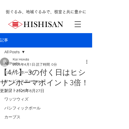
街ぐるみ、地域ぐるみで、根室と共に豊かに
記事
All Posts
Kai Honda
All Posts
2025年4月1日
読了時間: 0分
【4/1】 3の付く日はヒシ
ヒシサンホーマ
サンホーマポイント3倍！
サービスステーション
ソフトバンク
更新日：
2025年8月27日
ワッツウィズ
パシフィックボール
カーブス