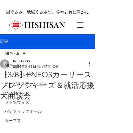
街ぐるみ、地域ぐるみで、根室と共に豊かに
記事
All Posts
Kai Honda
All Posts
2024年3月8日
読了時間: 0分
【3/8】ENEOSカーリース
ヒシサンホーマ
フレッシャーズ＆就活応援
サービスステーション
ソフトバンク
大商談会
ワッツウィズ
パシフィックボール
カーブス