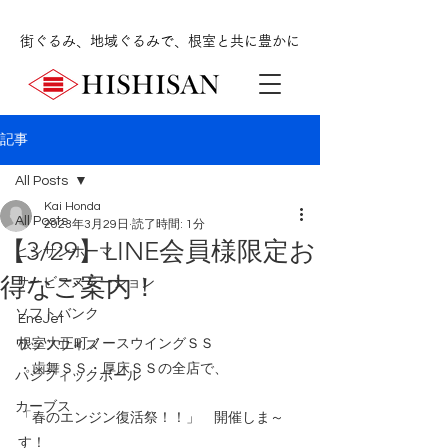
街ぐるみ、地域ぐるみで、根室と共に豊かに
記事
All Posts
Kai Honda
All Posts
2023年3月29日
読了時間: 1分
【3/29】LINE会員様限定お
ヒシサンホーマ
得なご案内！
サービスステーション
ソフトバンク
EneJet
根室大正町ノースウイングＳＳ
ワッツウィズ
・歯舞ＳＳ・厚床ＳＳの全店で、
パシフィックボール
カーブス
「春のエンジン復活祭！！」　開催しま～
す！