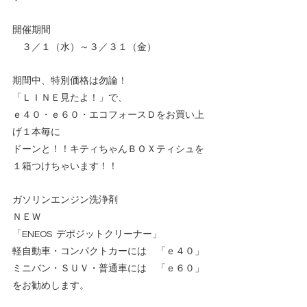
開催期間
　３／１（水）～３／３１（金）
期間中、特別価格は勿論！
「ＬＩＮＥ見たよ！」で、
ｅ４０・ｅ６０・エコフォースＤをお買い上
げ１本毎に
ドーンと！！キティちゃんＢＯＸティシュを
１箱つけちゃいます！！
ガソリンエンジン洗浄剤
ＮＥＷ
「ENEOS  デポジットクリーナー」
軽自動車・コンパクトカーには　「ｅ４０」
ミニバン・ＳＵＶ・普通車には　「ｅ６０」
をお勧めします。