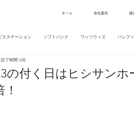
ホーム
会社案内
採
ビスステーション
ソフトバンク
ワッツウィズ
パシフ
読了時間: 0分
9】 3の付く日はヒシサン
倍！