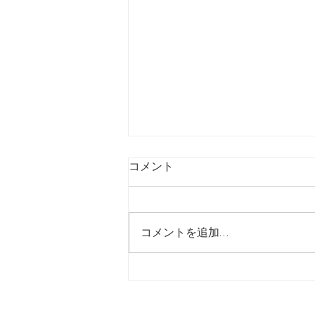
コメント
コメントを追加…
【7/31】ヒシサンホーマから
のご案内