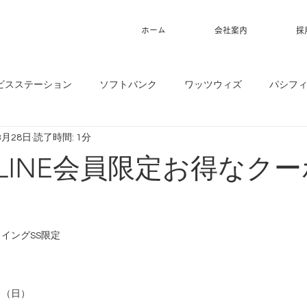
ホーム
会社案内
採
ビスステーション
ソフトバンク
ワッツウィズ
パシフ
3月28日
読了時間: 1分
】LINE会員限定お得なク
ウイングSS限定
０（日）