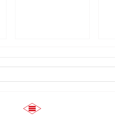
【7/10】緊急値上げ速報
【5
開催