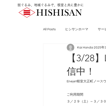
街ぐるみ、地域ぐるみで、根室と共に豊かに
All Posts
ヒシサンホーマ
サー
Kai Honda
2025年
【3/28
信中！
Enejet根室大正町ノース
ご利用期間
３／２９（土）～３／３