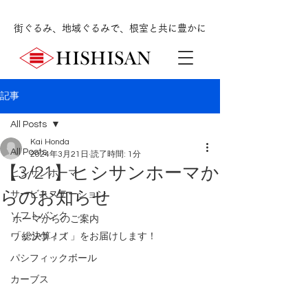
街ぐるみ、地域ぐるみで、根室と共に豊かに
記事
All Posts
Kai Honda
All Posts
2024年3月21日
読了時間: 1分
【3/21】ヒシサンホーマか
ヒシサンホーマ
らのお知らせ
サービスステーション
ソフトバンク
ホーマからのご案内
「総決算！！」をお届けします！
ワッツウィズ
パシフィックボール
カーブス