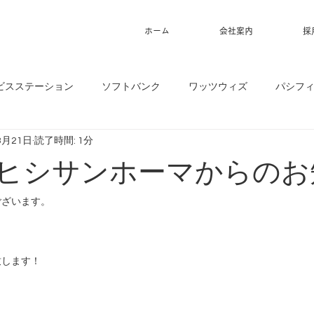
ホーム
会社案内
採
ビスステーション
ソフトバンク
ワッツウィズ
パシフ
3月21日
読了時間: 1分
1】ヒシサンホーマからの
ございます。
致します！