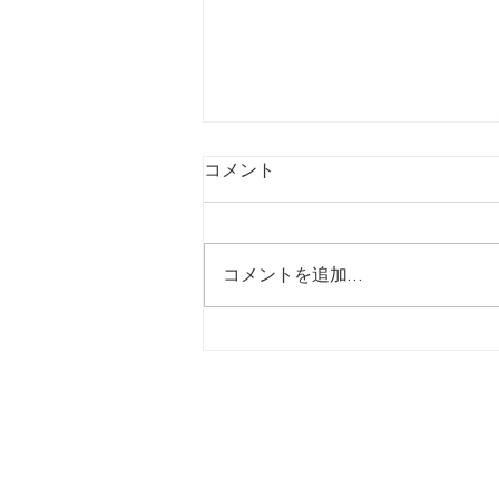
コメント
コメントを追加…
【7/31】ヒシサンホーマから
のご案内