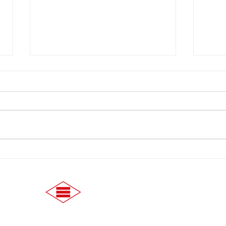
【7/29】3の付く日はヒシサ
【7
ンホーマポイント3倍！
のご