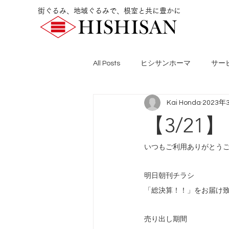
街ぐるみ、地域ぐるみで、根室と共に豊かに
All Posts
ヒシサンホーマ
サー
Kai Honda
2023年
【3/2
いつもご利用ありがとう
明日朝刊チラシ
「総決算！！」をお届け
売り出し期間