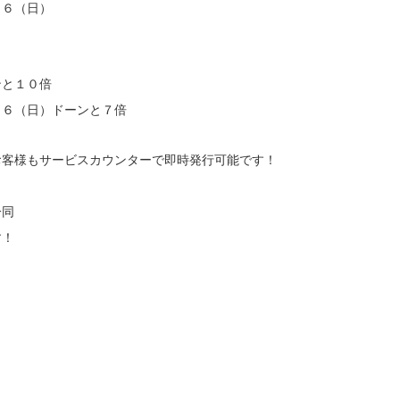
２６（日）
ンと１０倍
２６（日）ドーンと７倍
お客様もサービスカウンターで即時発行可能です！
一同　
す！