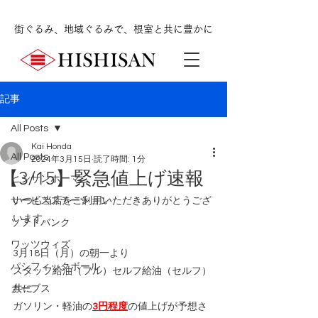
街ぐるみ、地域ぐるみで、根室と共に豊かに
記事
All Posts
Kai Honda
All Posts
2024年3月15日
読了時間: 1分
【3/15】緊急値上げ速報
ヒシサンホーマ
サービスステーション
いつも当店をご利用いただきありがとうござ
います。
ソフトバンク
ワッツウィズ
3月18日（月）の朝一より
パシフィックボール
スタッフ給油（フル）セルフ給油（セルフ）
カーブス
共に
ガソリン・軽油の
3円程度
の値上げが予想さ