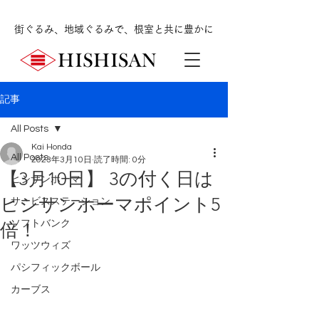
街ぐるみ、地域ぐるみで、根室と共に豊かに
記事
All Posts
Kai Honda
All Posts
2023年3月10日
読了時間: 0分
【3月10日】 3の付く日は
ヒシサンホーマ
ヒシサンホーマポイント5
サービスステーション
ソフトバンク
倍！
ワッツウィズ
パシフィックボール
カーブス